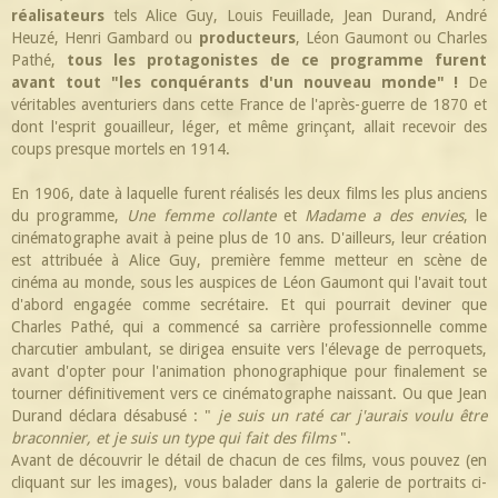
réalisateurs
tels Alice Guy, Louis Feuillade, Jean Durand, André
Heuzé, Henri Gambard ou
producteurs
, Léon Gaumont ou Charles
Pathé,
tous les protagonistes de ce programme furent
avant tout "les conquérants d'un nouveau monde" !
De
véritables aventuriers dans cette France de l'après-guerre de 1870 et
dont l'esprit gouailleur, léger, et même grinçant, allait recevoir des
coups presque mortels en 1914.
En 1906, date à laquelle furent réalisés les deux films les plus anciens
du programme,
Une femme collante
et
Madame a des envies
, le
cinématographe avait à peine plus de 10 ans. D'ailleurs, leur création
est attribuée à Alice Guy, première femme metteur en scène de
cinéma au monde, sous les auspices de Léon Gaumont qui l'avait tout
d'abord engagée comme secrétaire. Et qui pourrait deviner que
Charles Pathé, qui a commencé sa carrière professionnelle comme
charcutier ambulant, se dirigea ensuite vers l'élevage de perroquets,
avant d'opter pour l'animation phonographique pour finalement se
tourner définitivement vers ce cinématographe naissant. Ou que Jean
Durand déclara désabusé : "
je suis un raté car j'aurais voulu être
braconnier, et je suis un type qui fait des films
".
Avant de découvrir le détail de chacun de ces films, vous pouvez (en
cliquant sur les images), vous balader dans la galerie de portraits ci-