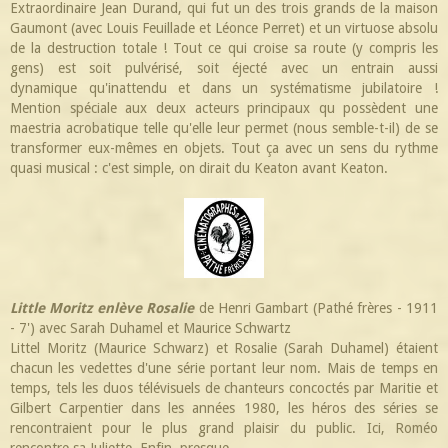
Extraordinaire Jean Durand, qui fut un des trois grands de la maison
Gaumont (avec Louis Feuillade et Léonce Perret) et un virtuose absolu
de la destruction totale ! Tout ce qui croise sa route (y compris les
gens) est soit pulvérisé, soit éjecté avec un entrain aussi
dynamique qu'inattendu et dans un systématisme jubilatoire !
Mention spéciale aux deux acteurs principaux qu possèdent une
maestria acrobatique telle qu'elle leur permet (nous semble-t-il) de se
transformer eux-mêmes en objets. Tout ça avec un sens du rythme
quasi musical : c'est simple, on dirait du Keaton avant Keaton.
Little Moritz enlève Rosalie
de Henri Gambart (Pathé frères - 1911
- 7') avec Sarah Duhamel et Maurice Schwartz
Littel Moritz (Maurice Schwarz) et Rosalie (Sarah Duhamel) étaient
chacun les vedettes d'une série portant leur nom. Mais de temps en
temps, tels les duos télévisuels de chanteurs concoctés par Maritie et
Gilbert Carpentier dans les années 1980, les héros des séries se
rencontraient pour le plus grand plaisir du public. Ici, Roméo