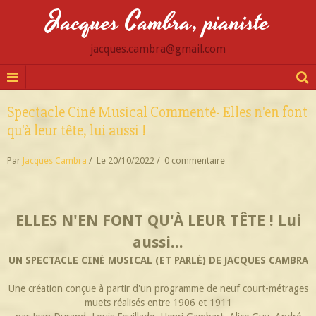
Jacques Cambra, pianiste
jacques.cambra@gmail.com
Spectacle Ciné Musical Commenté- Elles n'en font
qu'à leur tête, lui aussi !
Par
Jacques Cambra
Le 20/10/2022
0 commentaire
ELLES N'EN FONT QU'À LEUR TÊTE ! Lui
aussi...
UN SPECTACLE CINÉ MUSICAL (ET PARLÉ) DE JACQUES CAMBRA
Une création conçue à partir d'un programme de neuf court-métrages
muets réalisés entre 1906 et 1911