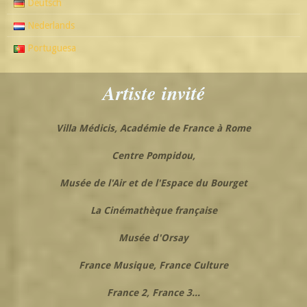
Deutsch
Nederlands
Portuguesa
Artiste
invité
Villa Médicis, Académie de France à Rome
Centre Pompidou,
Musée de l'Air et de l'Espace du Bourget
La Cinémathèque française
Musée d'Orsay
France Musique,
France Culture
France 2, France 3...