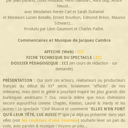
par Jean Durand, Louis Feuillade, Henri Gambart, Alice Guy, André
Heuzé...
avec Mesdames Renée Carl et Sarah Duhamel
et Messieurs Lucien Bataille, Ernest Bourbon, Edmond Bréon, Maurice
Schwartz...
Produits par Léon Gaumont et Charles Pathé.
Commentaires et Musique de Jacques Cambra
AFFICHE (Web) :
ICI
FICHE TECHNIQUE DU SPECTACLE :
ICI
DOSSIER PÉDAGOGIQUE : ICI
(en cours de rédaction - sur
demande)
PRÉSENTATION :
Qui sont ces acteurs, réalisateurs ou producteurs
français du début du XX° siècle, totalement "effacés" de nos
mémoires, mais dont le génie a pourtant inspiré les plus grands des
burlesques américains ? Oui, ceux-là même que nous chérissons
encore aujourd'hui comme Chaplin, Keaton, Laurel & Hardy et les
autres ! Le spectacle "Ciné Musical et commenté "
ELLES N'EN FONT
QU'À LEUR TÊTE, LUI AUSSI !"
que j'ai déjà pu présenter dans sept
villes (voir
les coulisses d'une tournée
) souhaite lever un pan du
voile, avec paroles & musique ! Voyons un peu...