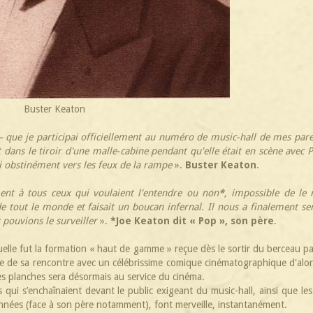
Buster Keaton
 – que je participai officiellement au numéro de music-hall de mes par
 dans le tiroir d'une malle-cabine pendant qu'elle était en scène avec 
ai obstinément vers les feux de la rampe
».
Buster Keaton
.
ment à tous ceux qui voulaient l'entendre ou non
*
, impossible de le r
 de tout le monde et faisait un boucan infernal. Il nous a finalement s
pouvions le surveiller
».
*Joe Keaton dit « Pop », son père
.
uelle fut la formation « haut de gamme » reçue dès le sortir du berceau p
ate de sa rencontre avec un célébrissime comique cinématographique d'alo
es planches sera désormais au service du cinéma.
 qui s’enchaînaient devant le public exigeant du music-hall, ainsi que les
nnées (face à son père notamment), font merveille, instantanément.