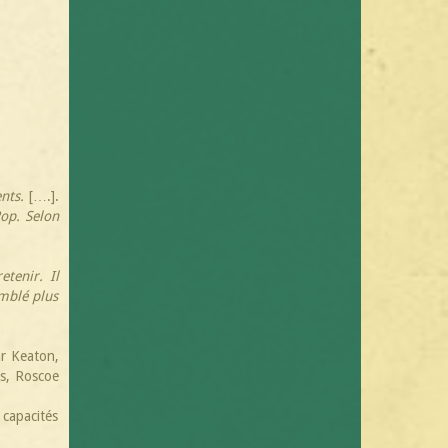
ents.
[….].
Pop. Selon
etenir. Il
emblé plus
ar Keaton,
rs, Roscoe
 capacités