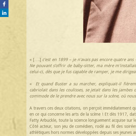
« [….]
c'est en 1899 – je n'avais pas encore quatre ans
Ne pouvant s’offrir de baby-sitter, ma mère m'installait
celui-ci, dès que je fus capable de ramper, je me dirige
«
Et quand Buster a su marcher, expliquait-il fière
cabriolait dans les coulisses, se jetait dans les jambes
commode de le prendre avec nous sur la scène, où nous 
A travers ces deux citations, on perçoit immédiatement q
en ce qui concerne les arts de la scène ! Et dès 1917, d
Fatty Arbuckle, toute la science longuement acquise sur l
Côté acteur, son jeu de comédien, rodé au fil des soirées
athlétiques hors normes développées depuis ses jeunes a