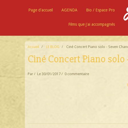
Page d'accueil
AGENDA
Bio / Espace Pro
Films que j'ai accompagnés
Accueil
LE BLOG
Ciné Concert Piano solo - Seven Chan
Ciné Concert Piano solo
Par
Le 30/01/2017
0 commentaire
T