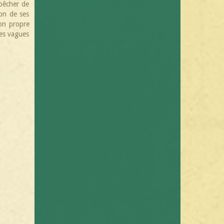
mpêcher de
ion de ses
son propre
les vagues