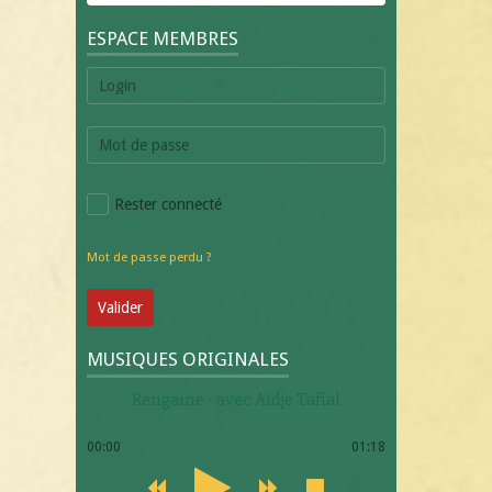
ESPACE MEMBRES
Rester connecté
Mot de passe perdu ?
Valider
MUSIQUES ORIGINALES
Rengaine - avec Aidje Tafial
00:00
01:18