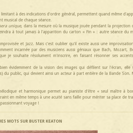
se limitant à des indications d'ordre général, permettent quand même d'ap
nt musical de chaque séance.
 sera unique
, dans la mesure où la musique jouée pendant la projection 
indra à tout jamais à l'apparition du carton « Fin » : autre séance du 
mprovisée et Jazz. Mais c'est oublier qu'il existe aussi une improvisatio
llamment incarnée par des musiciens aussi géniaux que Bach, Mozart, 
 que je souhaite résolument m'inscrire, en faisant résonner ses accent
t bien évidemment de la vision des images qui défilent sur l'écran, elle 
s) du public, qui devient ainsi un acteur à part entière de la Bande Son.
mélodique et harmonique permet au pianiste d'être « seul maître à bo
traint en même temps à une acuité sans faille pour mériter sa place de tra
, passionnant voyage !
ES MOTS SUR BUSTER KEATON