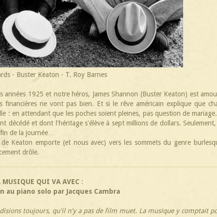
rds - Buster Keaton - T. Roy Barnes
 années 1925 et notre héros, James Shannon (Buster Keaton) est amour
financières ne vont pas bien. Et si le rêve américain explique que c
uelle : en attendant que les poches soient pleines, pas question de mariage
nt décédé et dont l'héritage s'élève à sept millions de dollars. Seulement
a fin de la journée…
eur de Keaton emporte (et nous avec) vers les sommets du genre burlesq
ocement drôle.
A MUSIQUE QUI VA AVEC
:
n au piano solo par Jacques Cambra
disions toujours, qu'il n'y a pas de film muet. La musique y comptait p