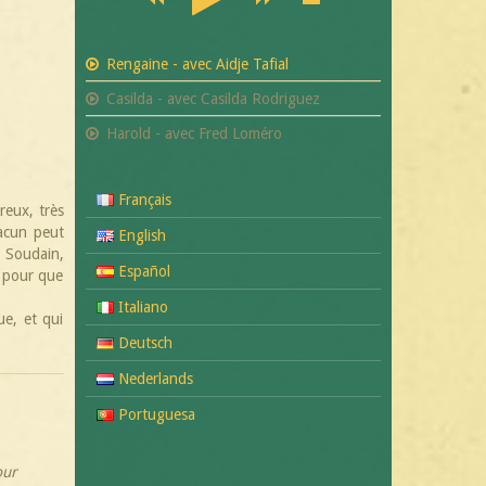
Rengaine - avec Aidje Tafial
Casilda - avec Casilda Rodriguez
Harold - avec Fred Loméro
Français
eux, très
hacun peut
English
. Soudain,
Español
, pour que
Italiano
ue, et qui
Deutsch
Nederlands
Portuguesa
our