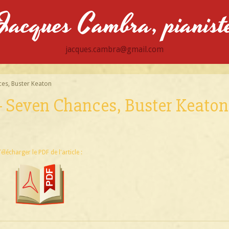
Jacques Cambra, pianist
jacques.cambra@gmail.com
ces, Buster Keaton
 - Seven Chances, Buster Keaton
élécharger le PDF de l'article :