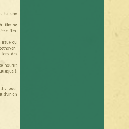
porter une
du film ne
même film,
n issue du
Beethoven,
s lors des
se nourrit
 Musique à
rd » pour
it d'union