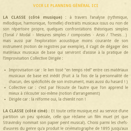
VOIR LE PLANNING GÉNÉRAL ICI
LA CLASSE (côté musique)
: à travers l’analyse (rythmique,
mélodique, harmonique, formelle) d’extraits musicaux issus ou non de
son répertoire propre, quelques confrontations théoriques simples
(Tonal / Modal - Mesures simples / composées - Arsis / Thesis…)
mais aussi par l’exploration acoustique moins courante de son
instrument (notion de registres par exemple), il s’agit de dégager des
matériaux musicaux de base qui serviront d’assise à la pratique de
l’Improvisation Collective Dirigée :
Improvisation car : le lien tissé “en temps réel” entre ces matériaux
musicaux de base est inédit (fruit à la fois de la personnalité de
chacun, des spécificités de son instrument, mais aussi du hasard ! )
Collective car : c’est par l’écoute de l’autre que l’on apprend le
mieux à s’écouter soi-même (notion d’arrangement)
Dirigée car : la réforme oui, la chienlit non !
LA CLASSE (côté ciné)
: Et toute cette musique est au service d’une
partition un peu spéciale, celle que réclame un film muet (et que
Stravinsky nommait son papier peint musical). Choisi parmi les chefs-
d’œuvres du genre qu’a produit le cinématographe de 1895 jusqu’aux