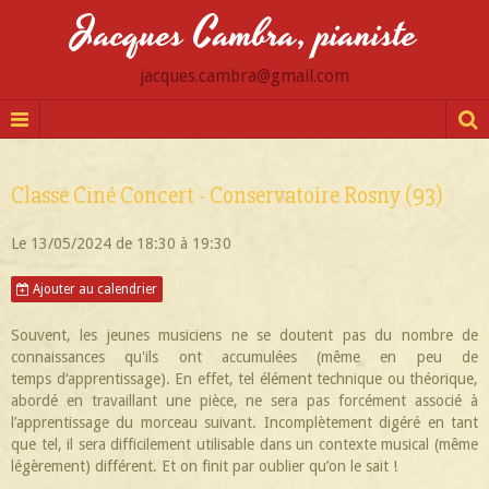
Jacques Cambra, pianiste
jacques.cambra@gmail.com
Classe Ciné Concert - Conservatoire Rosny (93)
Le 13/05/2024
de 18:30
à 19:30
Ajouter au calendrier
Souvent, les jeunes musiciens ne se doutent pas du nombre de
connaissances qu'ils ont accumulées (même en peu de
temps d‘apprentissage). En effet, tel élément technique ou théorique,
abordé en travaillant une pièce, ne sera pas forcément associé à
l’apprentissage du morceau suivant. Incomplètement digéré en tant
que tel, il sera difficilement utilisable dans un contexte musical (même
légèrement) différent. Et on finit par oublier qu’on le sait !