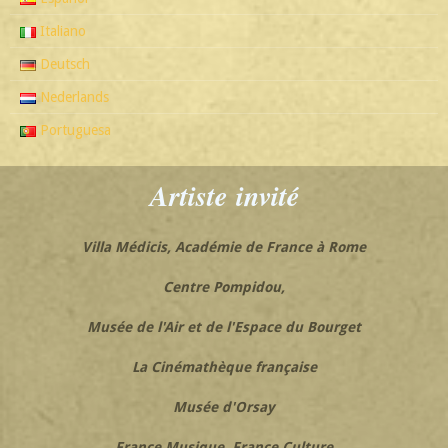
Italiano
Deutsch
Nederlands
Portuguesa
Artiste
invité
Villa Médicis, Académie de France à Rome
Centre Pompidou,
Musée de l'Air et de l'Espace du Bourget
La Cinémathèque française
Musée d'Orsay
France Musique,
France Culture