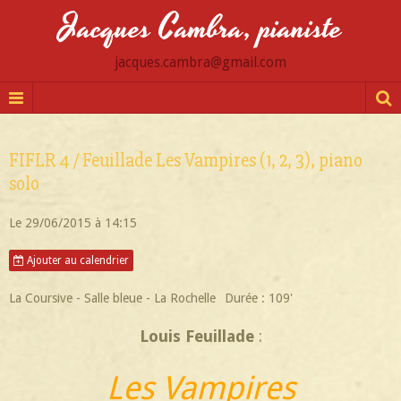
Jacques Cambra, pianiste
jacques.cambra@gmail.com
FIFLR 4 / Feuillade Les Vampires (1, 2, 3), piano
solo
Le 29/06/2015
à 14:15
Ajouter au calendrier
La Coursive - Salle bleue - La Rochelle
Durée : 109'
Louis Feuillade
:
Les Vampires