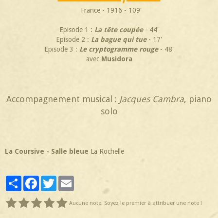
France - 1916 - 109'
Episode 1 :
La tête coupée
- 44'
Episode 2 :
La bague qui tue
- 17'
Episode 3 :
Le cryptogramme rouge
- 48'
avec
Musidora
Accompagnement musical :
Jacques Cambra
, piano
solo
La Coursive - Salle bleue
La Rochelle
Partager
Facebook
Twitter
Email
Aucune note. Soyez le premier à attribuer une note !