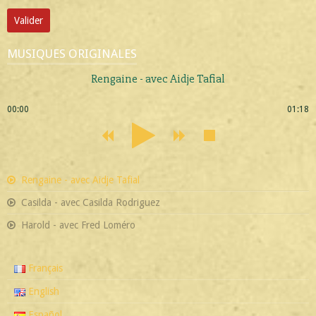
Valider
MUSIQUES ORIGINALES
Rengaine - avec Aidje Tafial
00:00
01:18
Rengaine - avec Aidje Tafial
Casilda - avec Casilda Rodriguez
Harold - avec Fred Loméro
Français
English
Español