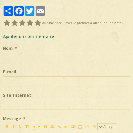
Partager
Facebook
Twitter
Email
Aucune note. Soyez le premier à attribuer une note !
Ajouter un commentaire
Nom
E-mail
Site Internet
Message
Aperçu