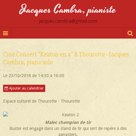
Jacques Cambra, pianiste
jacques.cambra@gmail.com
Ciné Concert "Keaton en 4" à Thourotte - Jacques
Cambra, piano solo
Le 23/10/2018
de 14:30
à 16:00
Ajouter au calendrier
Espace culturel de Thourotte - Thourotte
Malec champion de tir
Buster est engagé dans un stand de tir qui sert de repère à des
gangsters.