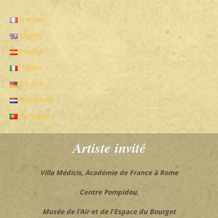
Français
English
Español
Italiano
Deutsch
Nederlands
Portuguesa
Artiste
invité
Villa Médicis, Académie de France à Rome
Centre Pompidou,
Musée de l'Air et de l'Espace du Bourget